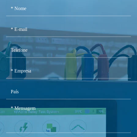
<0,03% rd + 0,02% rg,Typ.
<0,1% rd + 0,05% rg,Guar.
Precisão
± 5mA @ <1A dc
± 0,5% @ ≥ 1A dc
Faixa I: 3A
Faixa atual
Faixa II: 35A
Faixa automática
DC Offset
<3mA Typ./ <10mA Guar
Resolução
1mA
Distorção
<0,025% Typ. / <0,07% Guar.