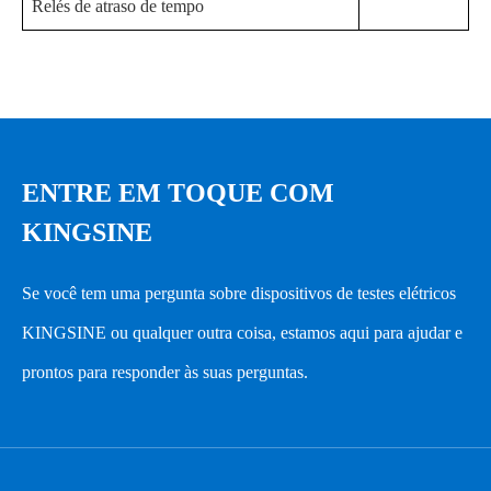
Relés de atraso de tempo
Saídas de tensão
4 × 300 V ac (L-
120 VA max
N)
cada
Faixa de saída &
ENTRE EM TOQUE COM
Potência
3 × 300 V dc (L-
120 W max
KINGSINE
N)
cada
Se você tem uma pergunta sobre dispositivos de testes elétricos
<0,02% Rd + 0,005% Rg Typ.
KINGSINE ou qualquer outra coisa, estamos aqui para ajudar e
<0,05% Rd + 0,01% Rg Guar.
Precisão
prontos para responder às suas perguntas.
± 10mV @ <5V dc
± 0,5% @ ≥ 5V dc
Faixa I: 30V