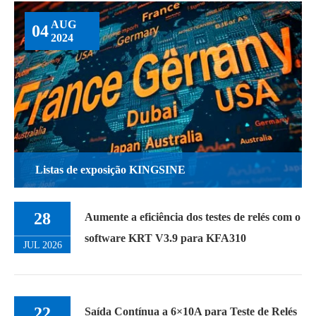
AUG
04
2024
Listas de exposição KINGSINE
28
Aumente a eficiência dos testes de relés com o
software KRT V3.9 para KFA310
JUL 2026
22
Saída Contínua a 6×10A para Teste de Relés