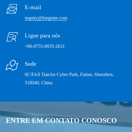

E-mail
Faixa de tensão
Faixa II: 300V
inquiry@kingsine.com
Faixa automática

Ligue para nós
DC Offset
<10mV Typ./ <60mV Guar
+86-0755-8835-2631
Resolução
1mV
Distorção
<0,015% Typ. / <0,05% Guar.

Sede
Saídas atuais
6C/F4.8 TianAn Cyber Park, Futian, Shenzhen,
518040, China
450 VA max
3 × 35A ac (L-N)
cada
Faixa de saída &
1 × 105A ac (3L-
Potência
1200 VA max
N)
ENTRE EM CONTATO CONOSCO
3 × 20A dc (L-N)
300W max cada