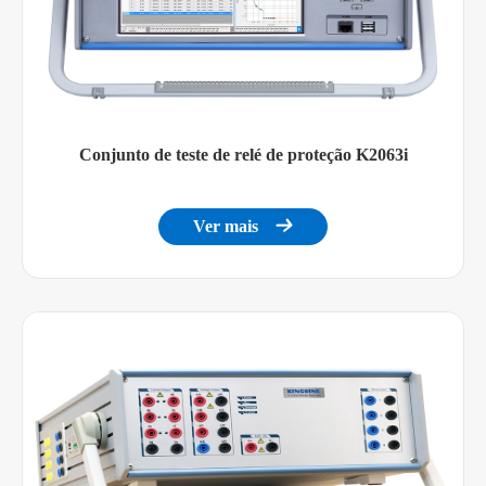
Alcance
0 ~ 300V @ 120W max
Precisão
0,5% Rg Guar.
Entrada binária
Conjunto de teste de relé de proteção K2063i
Quantidade
8 pares
Molhado/seco, até 300Vdc entrada
Ver mais

Tipo
max
Resolução de tempo
100us
Taxa de amostragem
10KHz
Tempo de debate
0 ~ 25ms (software controlado)
Intervalo de tempo
999.999s
Erros de tempo
± 1ms @ ≤ 1s,± 0,1% @ >1s